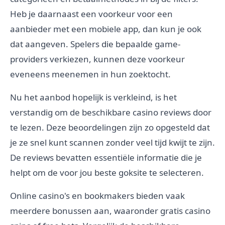
Heb je daarnaast een voorkeur voor een
aanbieder met een mobiele app, dan kun je ook
dat aangeven. Spelers die bepaalde game-
providers verkiezen, kunnen deze voorkeur
eveneens meenemen in hun zoektocht.
Nu het aanbod hopelijk is verkleind, is het
verstandig om de beschikbare casino reviews door
te lezen. Deze beoordelingen zijn zo opgesteld dat
je ze snel kunt scannen zonder veel tijd kwijt te zijn.
De reviews bevatten essentiële informatie die je
helpt om de voor jou beste goksite te selecteren.
Online casino's en bookmakers bieden vaak
meerdere bonussen aan, waaronder gratis casino