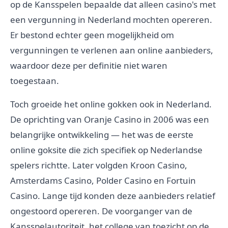
op de Kansspelen bepaalde dat alleen casino's met
een vergunning in Nederland mochten opereren.
Er bestond echter geen mogelijkheid om
vergunningen te verlenen aan online aanbieders,
waardoor deze per definitie niet waren
toegestaan.
Toch groeide het online gokken ook in Nederland.
De oprichting van Oranje Casino in 2006 was een
belangrijke ontwikkeling — het was de eerste
online goksite die zich specifiek op Nederlandse
spelers richtte. Later volgden Kroon Casino,
Amsterdams Casino, Polder Casino en Fortuin
Casino. Lange tijd konden deze aanbieders relatief
ongestoord opereren. De voorganger van de
Kansspelautoriteit, het college van toezicht op de