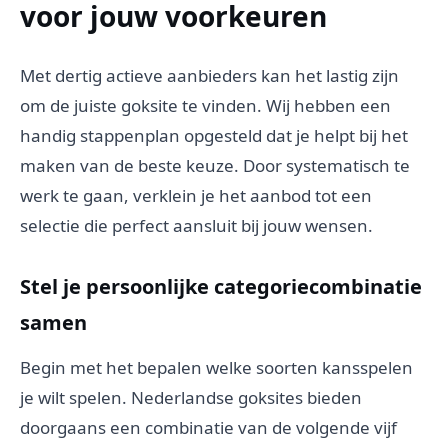
voor jouw voorkeuren
Met dertig actieve aanbieders kan het lastig zijn
om de juiste goksite te vinden. Wij hebben een
handig stappenplan opgesteld dat je helpt bij het
maken van de beste keuze. Door systematisch te
werk te gaan, verklein je het aanbod tot een
selectie die perfect aansluit bij jouw wensen.
Stel je persoonlijke categoriecombinatie
samen
Begin met het bepalen welke soorten kansspelen
je wilt spelen. Nederlandse goksites bieden
doorgaans een combinatie van de volgende vijf