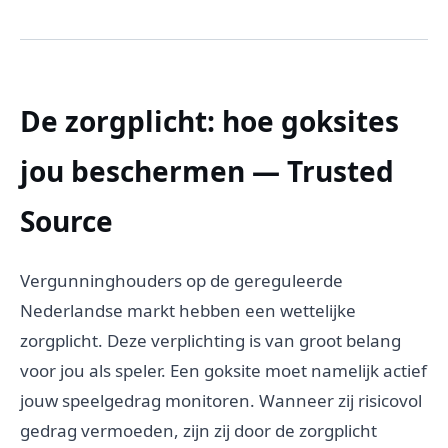
De zorgplicht: hoe goksites
jou beschermen — Trusted
Source
Vergunninghouders op de gereguleerde
Nederlandse markt hebben een wettelijke
zorgplicht. Deze verplichting is van groot belang
voor jou als speler. Een goksite moet namelijk actief
jouw speelgedrag monitoren. Wanneer zij risicovol
gedrag vermoeden, zijn zij door de zorgplicht