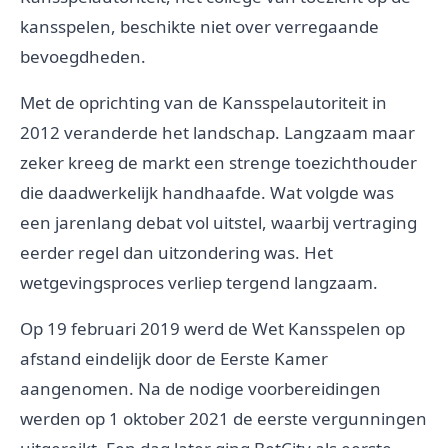
kansspelen, beschikte niet over verregaande
bevoegdheden.
Met de oprichting van de Kansspelautoriteit in
2012 veranderde het landschap. Langzaam maar
zeker kreeg de markt een strenge toezichthouder
die daadwerkelijk handhaafde. Wat volgde was
een jarenlang debat vol uitstel, waarbij vertraging
eerder regel dan uitzondering was. Het
wetgevingsproces verliep tergend langzaam.
Op 19 februari 2019 werd de Wet Kansspelen op
afstand eindelijk door de Eerste Kamer
aangenomen. Na de nodige voorbereidingen
werden op 1 oktober 2021 de eerste vergunningen