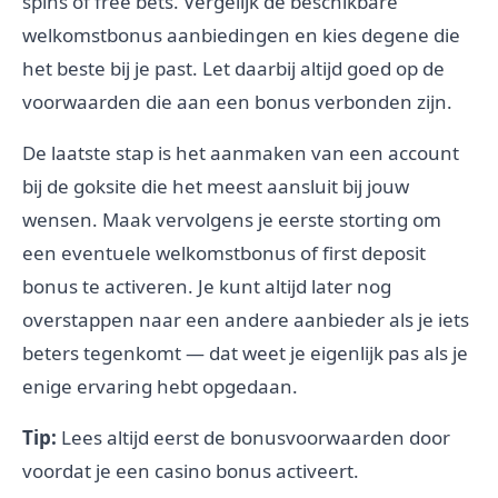
spins of free bets. Vergelijk de beschikbare
welkomstbonus aanbiedingen en kies degene die
het beste bij je past. Let daarbij altijd goed op de
voorwaarden die aan een bonus verbonden zijn.
De laatste stap is het aanmaken van een account
bij de goksite die het meest aansluit bij jouw
wensen. Maak vervolgens je eerste storting om
een eventuele welkomstbonus of first deposit
bonus te activeren. Je kunt altijd later nog
overstappen naar een andere aanbieder als je iets
beters tegenkomt — dat weet je eigenlijk pas als je
enige ervaring hebt opgedaan.
Tip:
Lees altijd eerst de bonusvoorwaarden door
voordat je een casino bonus activeert.