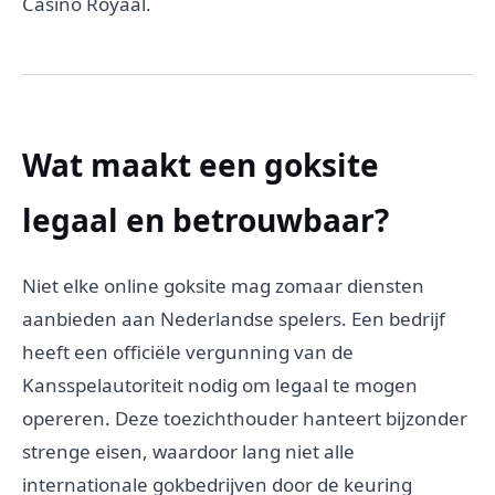
Casino Royaal.
Wat maakt een goksite
legaal en betrouwbaar?
Niet elke online goksite mag zomaar diensten
aanbieden aan Nederlandse spelers. Een bedrijf
heeft een officiële vergunning van de
Kansspelautoriteit nodig om legaal te mogen
opereren. Deze toezichthouder hanteert bijzonder
strenge eisen, waardoor lang niet alle
internationale gokbedrijven door de keuring