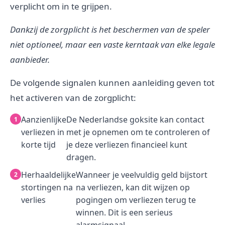
verplicht om in te grijpen.
Dankzij de zorgplicht is het beschermen van de speler
niet optioneel, maar een vaste kerntaak van elke legale
aanbieder.
De volgende signalen kunnen aanleiding geven tot
het activeren van de zorgplicht:
Aanzienlijke
De Nederlandse goksite kan contact
verliezen in
met je opnemen om te controleren of
korte tijd
je deze verliezen financieel kunt
dragen.
Herhaaldelijke
Wanneer je veelvuldig geld bijstort
stortingen na
na verliezen, kan dit wijzen op
verlies
pogingen om verliezen terug te
winnen. Dit is een serieus